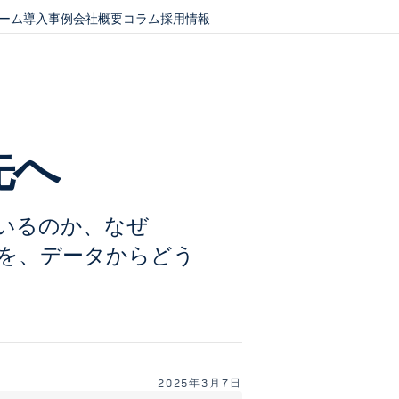
ーム
導入事例
会社概要
コラム
採用情報
先へ
いるのか、​なぜ​
、​データから​どう​
2025年3月7日