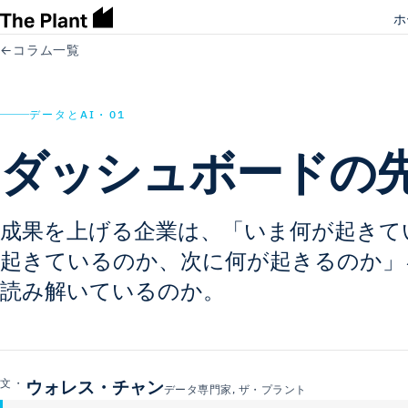
ホ
←
コラム一覧
データとAI · 01
ダッシュボードの​
成果を​上げる​企業は、​「いま何が​起きて
起きているのか、​次に​何が​起きるのか」を
読み解いているのか。
ウォレス・チャン
文・
データ専門家, ザ・プラント